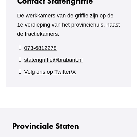
Contact Statengriffie
De werkkamers van de griffie zijn op de
1e verdieping van het provinciehuis, naast
de fractiekamers.
073-6812278
statengriffie@brabant.nl
(verwijst
Volg ons op Twitter/X
naar
een
andere
website)
Provinciale Staten