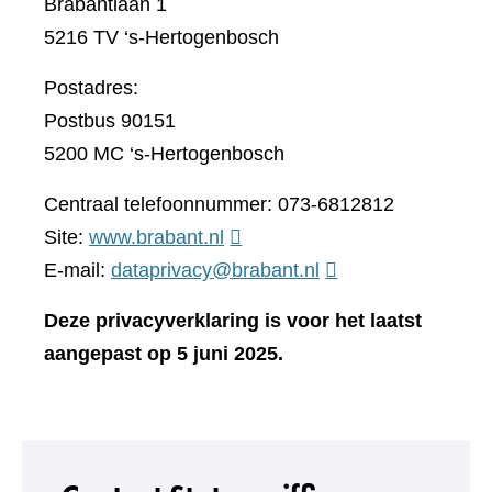
Brabantlaan 1
5216 TV ‘s-Hertogenbosch
Postadres:
Postbus 90151
5200 MC ‘s-Hertogenbosch
Centraal telefoonnummer: 073-6812812
(verwijst
Site:
www.brabant.nl
naar
E-mail:
dataprivacy@brabant.nl
een
Deze privacyverklaring is voor het laatst
andere
aangepast op 5 juni 2025.
website)