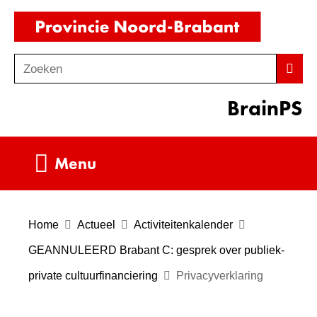
Ga
(naar
naar
homepag
de
Zoeken
Z
Zoek
inhoud
o
BrainPS
e
k
e
Uitklappen
Menu
n
Home
Actueel
Activiteitenkalender
GEANNULEERD Brabant C: gesprek over publiek-
private cultuurfinanciering
Privacyverklaring