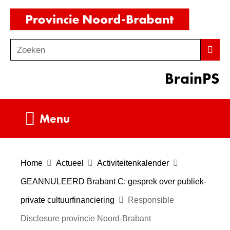
Ga
(naar
naar
homepag
de
Zoeken
Z
Zoek
inhoud
o
BrainPS
e
k
e
Uitklappen
Menu
n
Home
Actueel
Activiteitenkalender
GEANNULEERD Brabant C: gesprek over publiek-
private cultuurfinanciering
Responsible
Disclosure provincie Noord-Brabant