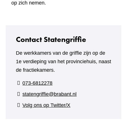
een
op zich nemen.
andere
website)
Contact Statengriffie
De werkkamers van de griffie zijn op de
1e verdieping van het provinciehuis, naast
de fractiekamers.
073-6812278
statengriffie@brabant.nl
(verwijst
Volg ons op Twitter/X
naar
een