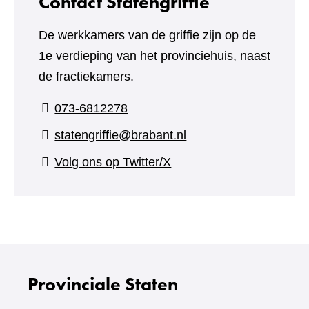
Contact Statengriffie
De werkkamers van de griffie zijn op de
1e verdieping van het provinciehuis, naast
de fractiekamers.
073-6812278
statengriffie@brabant.nl
(verwijst
Volg ons op Twitter/X
naar
een
andere
website)
Provinciale Staten