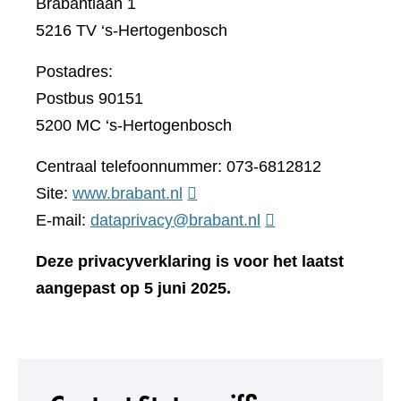
Brabantlaan 1
5216 TV ‘s-Hertogenbosch
Postadres:
Postbus 90151
5200 MC ‘s-Hertogenbosch
Centraal telefoonnummer: 073-6812812
(verwijst
Site:
www.brabant.nl
naar
E-mail:
dataprivacy@brabant.nl
een
Deze privacyverklaring is voor het laatst
andere
aangepast op 5 juni 2025.
website)