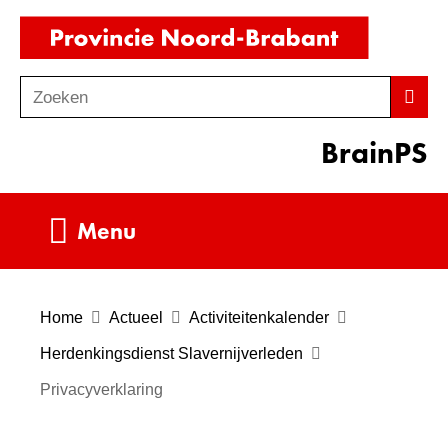
Ga
(naar
naar
homepag
de
Zoeken
Z
Zoek
inhoud
o
BrainPS
e
k
e
Uitklappen
Menu
n
Home
Actueel
Activiteitenkalender
Herdenkingsdienst Slavernijverleden
Privacyverklaring