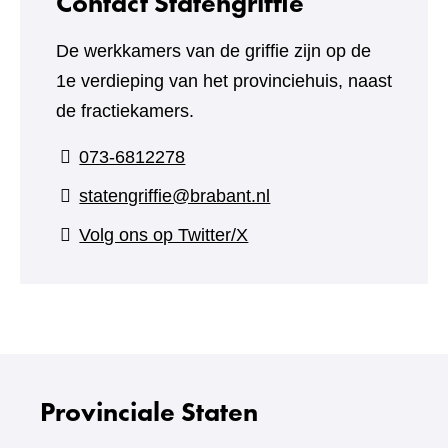
Contact Statengriffie
De werkkamers van de griffie zijn op de
1e verdieping van het provinciehuis, naast
de fractiekamers.
073-6812278
statengriffie@brabant.nl
(verwijst
Volg ons op Twitter/X
naar
een
andere
website)
Provinciale Staten