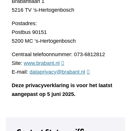
Brabantlaan 1
5216 TV ‘s-Hertogenbosch
Postadres:
Postbus 90151
5200 MC ‘s-Hertogenbosch
Centraal telefoonnummer: 073-6812812
(verwijst
Site:
www.brabant.nl
naar
E-mail:
dataprivacy@brabant.nl
een
Deze privacyverklaring is voor het laatst
andere
aangepast op 5 juni 2025.
website)