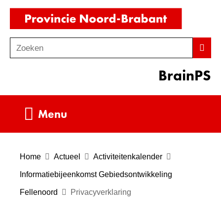
Ga
(naar
naar
homepag
de
Zoeken
Z
Zoek
inhoud
o
BrainPS
e
k
e
Uitklappen
Menu
n
Home
Actueel
Activiteitenkalender
Informatiebijeenkomst Gebiedsontwikkeling
Fellenoord
Privacyverklaring