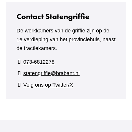
Contact Statengriffie
De werkkamers van de griffie zijn op de
1e verdieping van het provinciehuis, naast
de fractiekamers.
073-6812278
statengriffie@brabant.nl
(verwijst
Volg ons op Twitter/X
naar
een
andere
website)