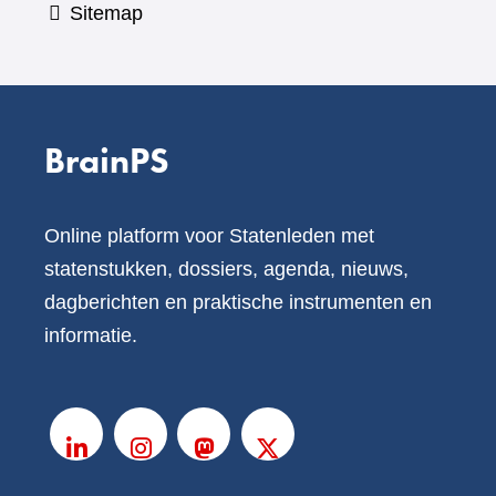
Sitemap
BrainPS
Online platform voor Statenleden met
statenstukken, dossiers, agenda, nieuws,
dagberichten en praktische instrumenten en
informatie.
V
o
LinkedIn
Instagram
Mastodon
X