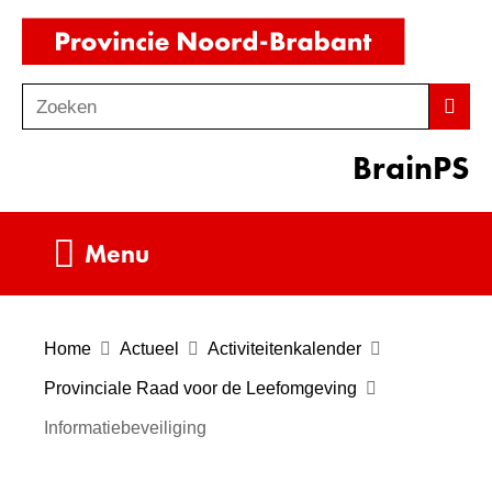
Ga
(naar
naar
homepag
de
Zoeken
Z
Zoek
inhoud
o
BrainPS
e
k
e
Uitklappen
Menu
n
Home
Actueel
Activiteitenkalender
Provinciale Raad voor de Leefomgeving
Informatiebeveiliging