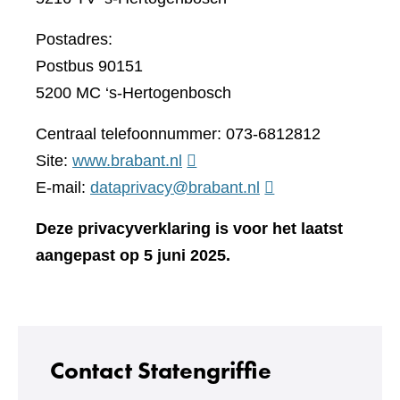
Postadres:
Postbus 90151
5200 MC ‘s-Hertogenbosch
Centraal telefoonnummer: 073-6812812
(verwijst
Site:
www.brabant.nl
naar
E-mail:
dataprivacy@brabant.nl
een
Deze privacyverklaring is voor het laatst
andere
aangepast op 5 juni 2025.
website)
Contact Statengriffie