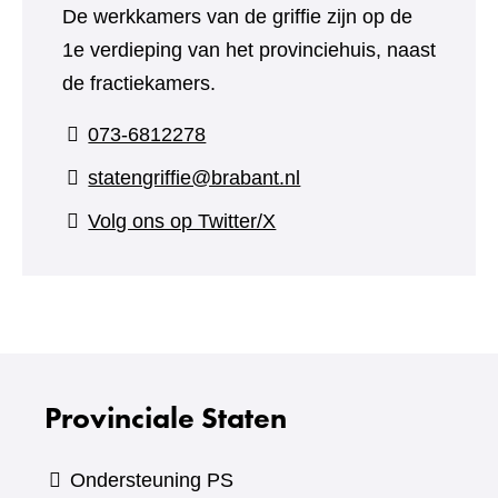
De werkkamers van de griffie zijn op de
1e verdieping van het provinciehuis, naast
de fractiekamers.
073-6812278
statengriffie@brabant.nl
(verwijst
Volg ons op Twitter/X
naar
een
andere
website)
Provinciale Staten
Ondersteuning PS