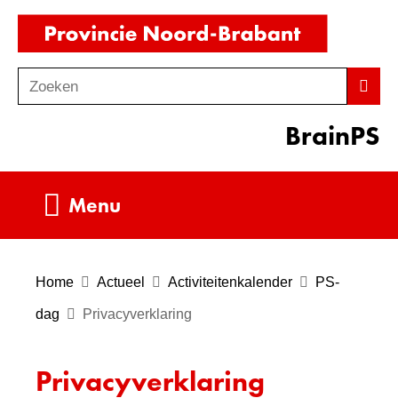
Ga
(naar
naar
homepag
de
Zoeken
Z
Zoek
inhoud
o
BrainPS
e
k
e
Uitklappen
Menu
n
Home
Actueel
Activiteitenkalender
PS-
dag
Privacyverklaring
Privacyverklaring