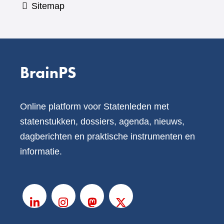
Sitemap
BrainPS
Online platform voor Statenleden met
statenstukken, dossiers, agenda, nieuws,
dagberichten en praktische instrumenten en
informatie.
V
o
LinkedIn
Instagram
Mastodon
X