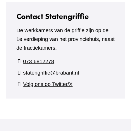
Contact Statengriffie
De werkkamers van de griffie zijn op de
1e verdieping van het provinciehuis, naast
de fractiekamers.
073-6812278
statengriffie@brabant.nl
(verwijst
Volg ons op Twitter/X
naar
een
andere
website)