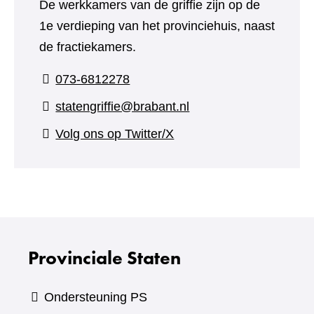
De werkkamers van de griffie zijn op de
1e verdieping van het provinciehuis, naast
de fractiekamers.
073-6812278
statengriffie@brabant.nl
(verwijst
Volg ons op Twitter/X
naar
een
andere
website)
Provinciale Staten
Ondersteuning PS