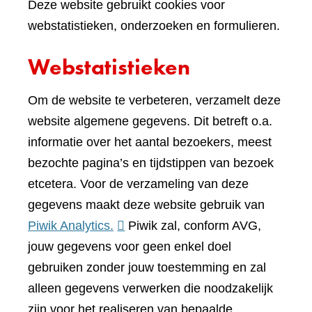
Deze website gebruikt cookies voor
webstatistieken, onderzoeken en formulieren.
Webstatistieken
Om de website te verbeteren, verzamelt deze
website algemene gegevens. Dit betreft o.a.
informatie over het aantal bezoekers, meest
bezochte pagina’s en tijdstippen van bezoek
etcetera. Voor de verzameling van deze
gegevens maakt deze website gebruik van
(verwijst
Piwik Analytics.
Piwik zal, conform AVG,
naar
jouw gegevens voor geen enkel doel
een
gebruiken zonder jouw toestemming en zal
andere
alleen gegevens verwerken die noodzakelijk
website)
zijn voor het realiseren van bepaalde