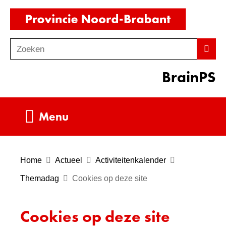
Ga
(naar
naar
homepag
de
Zoeken
Z
Zoek
inhoud
o
BrainPS
e
k
e
Uitklappen
Menu
n
Home
Actueel
Activiteitenkalender
Themadag
Cookies op deze site
Cookies op deze site