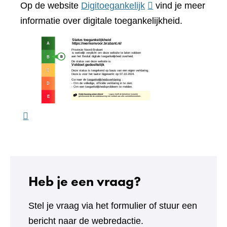
(verwijst
Op de website
Digitoegankelijk
vind je meer
website)
naar
informatie over digitale toegankelijkheid.
een
(verw
andere
naar
website)
een
ande
webs
Heb je een vraag?
Stel je vraag via het formulier of stuur een
bericht naar de webredactie.