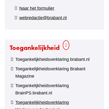
(verwijst
Naar het formulier
naar
webredactie@brabant.nl
een
andere
website)
Toegankelijkheid
Toegankelijkheidsverklaring brabant.nl
Toegankelijkheidsverklaring Brabant
Magazine
Toegankelijkheidsverklaring
BrainPS.brabant.nl
Toegankelijkheidsverklaring