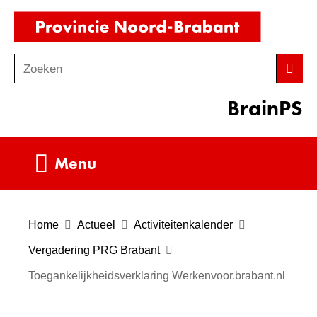
Ga
(naar
naar
homepag
de
Zoeken
Z
Zoek
inhoud
o
BrainPS
e
k
e
Uitklappen
Menu
n
Home
Actueel
Activiteitenkalender
Vergadering PRG Brabant
Toegankelijkheidsverklaring Werkenvoor.brabant.nl