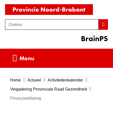
Ga
(naar
naar
homepag
de
Zoeken
Z
Zoek
inhoud
o
BrainPS
e
k
e
Uitklappen
Menu
n
Home
Actueel
Activiteitenkalender
Vergadering Provinciale Raad Gezondheid
Privacyverklaring