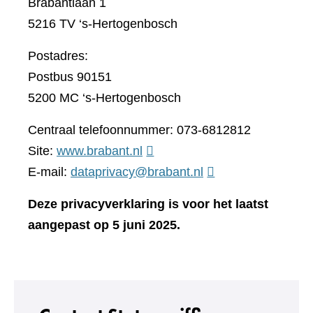
Brabantlaan 1
5216 TV ‘s-Hertogenbosch
Postadres:
Postbus 90151
5200 MC ‘s-Hertogenbosch
Centraal telefoonnummer: 073-6812812
(verwijst
Site:
www.brabant.nl
naar
E-mail:
dataprivacy@brabant.nl
een
Deze privacyverklaring is voor het laatst
andere
aangepast op 5 juni 2025.
website)