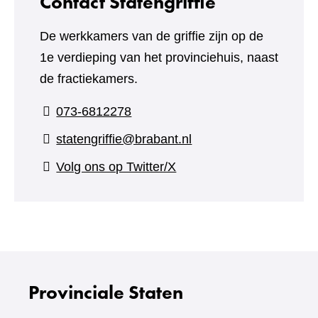
Contact Statengriffie
De werkkamers van de griffie zijn op de
1e verdieping van het provinciehuis, naast
de fractiekamers.
073-6812278
statengriffie@brabant.nl
(verwijst
Volg ons op Twitter/X
naar
een
andere
website)
Provinciale Staten