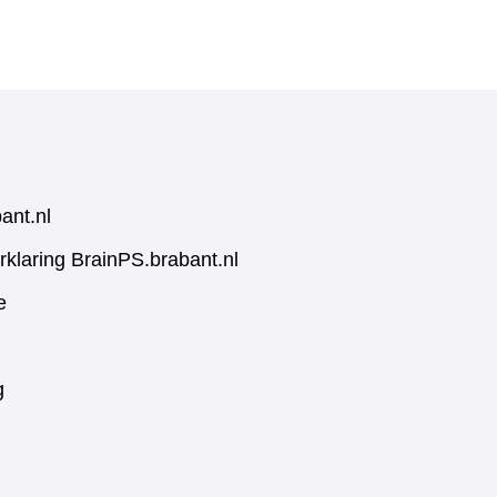
ant.nl
rklaring BrainPS.brabant.nl
e
g