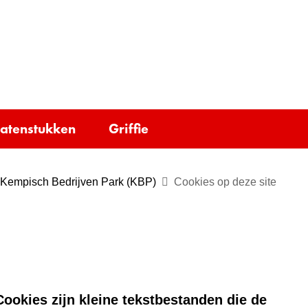
Ga
naar
e)
de
inhoud
tatenstukken
Griffie
Kempisch Bedrijven Park (KBP)
Cookies op deze site
ookies zijn kleine tekstbestanden die de