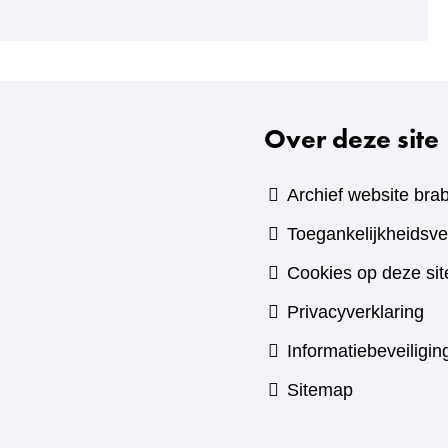
naar
een
andere
website)
Over deze site
Archief website brab
Toegankelijkheidsve
Cookies op deze sit
Privacyverklaring
Informatiebeveiligin
Sitemap