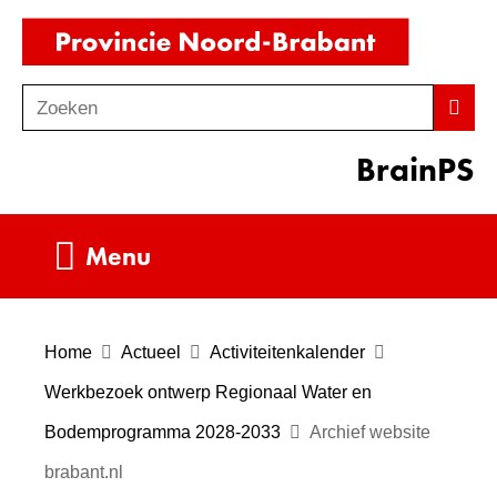
Ga
(naar
naar
homepag
de
Zoeken
Z
Zoek
inhoud
o
BrainPS
e
k
e
Uitklappen
Menu
n
Home
Actueel
Activiteitenkalender
Werkbezoek ontwerp Regionaal Water en
Bodemprogramma 2028-2033
Archief website
brabant.nl