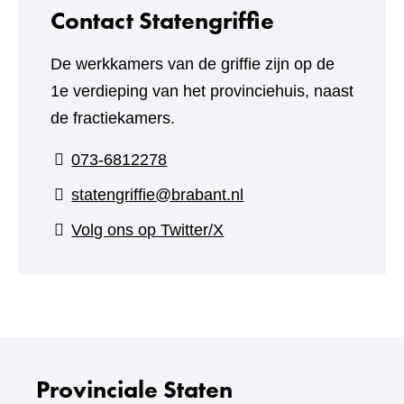
website)
Contact Statengriffie
De werkkamers van de griffie zijn op de
1e verdieping van het provinciehuis, naast
de fractiekamers.
073-6812278
statengriffie@brabant.nl
(verwijst
Volg ons op Twitter/X
naar
een
andere
website)
Provinciale Staten