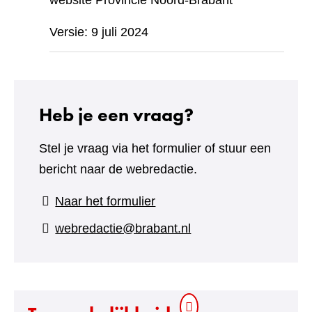
website Provincie Noord-Brabant
Versie: 9 juli 2024
Heb je een vraag?
Stel je vraag via het formulier of stuur een
bericht naar de webredactie.
(verwijst
Naar het formulier
naar
webredactie@brabant.nl
een
andere
website)