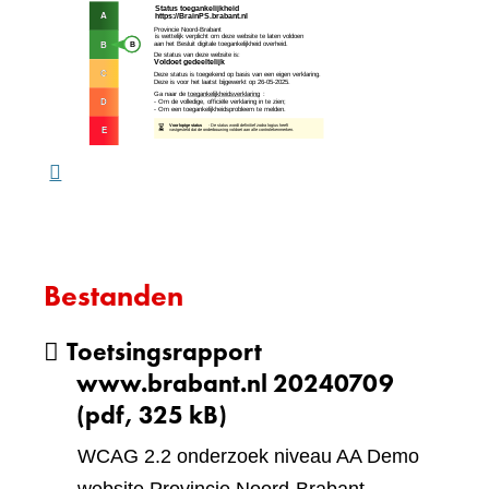
(verw
andere
naar
website)
een
ande
webs
Bestanden
Toetsingsrapport
www.brabant.nl 20240709
(pdf, 325 kB)
WCAG 2.2 onderzoek niveau AA Demo