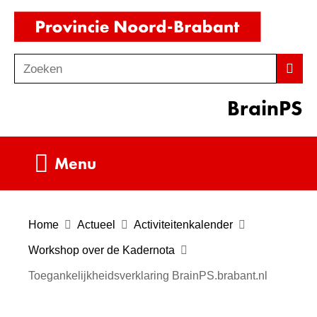
Ga
(naar
naar
homepag
de
Zoeken
Z
Zoek
inhoud
o
BrainPS
e
k
e
Uitklappen
Menu
n
Home
Actueel
Activiteitenkalender
Workshop over de Kadernota
Toegankelijkheidsverklaring BrainPS.brabant.nl