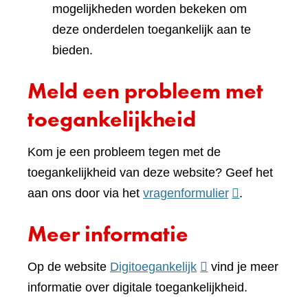
mogelijkheden worden bekeken om
deze onderdelen toegankelijk aan te
bieden.
Meld een probleem met
toegankelijkheid
Kom je een probleem tegen met de
toegankelijkheid van deze website? Geef het
(verwijst
aan ons door via het
vragenformulier
.
naar
Meer informatie
een
andere
(verwijst
Op de website
Digitoegankelijk
vind je meer
website)
naar
informatie over digitale toegankelijkheid.
een