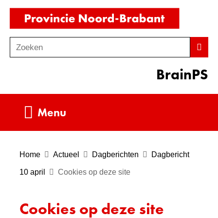
Ga
(naar
naar
homepag
de
Zoeken
Z
Zoek
inhoud
o
BrainPS
e
k
e
Uitklappen
Menu
n
Home
Actueel
Dagberichten
Dagbericht
10 april
Cookies op deze site
Cookies op deze site