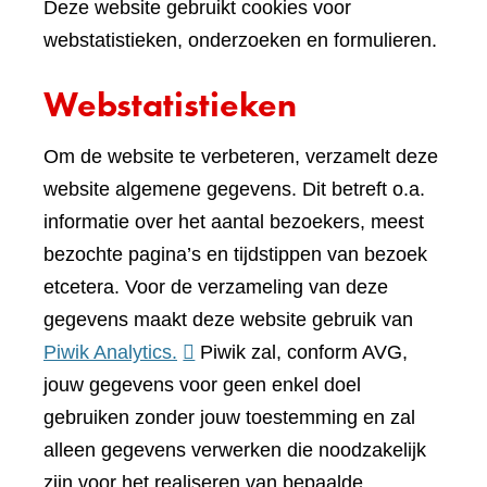
Deze website gebruikt cookies voor
webstatistieken, onderzoeken en formulieren.
Webstatistieken
Om de website te verbeteren, verzamelt deze
website algemene gegevens. Dit betreft o.a.
informatie over het aantal bezoekers, meest
bezochte pagina’s en tijdstippen van bezoek
etcetera. Voor de verzameling van deze
gegevens maakt deze website gebruik van
(verwijst
Piwik Analytics.
Piwik zal, conform AVG,
naar
jouw gegevens voor geen enkel doel
een
gebruiken zonder jouw toestemming en zal
andere
alleen gegevens verwerken die noodzakelijk
website)
zijn voor het realiseren van bepaalde