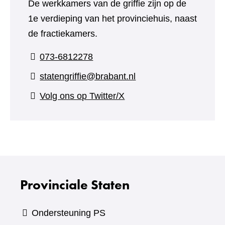
De werkkamers van de griffie zijn op de
1e verdieping van het provinciehuis, naast
de fractiekamers.
073-6812278
statengriffie@brabant.nl
(verwijst
Volg ons op Twitter/X
naar
een
andere
website)
Provinciale Staten
Ondersteuning PS