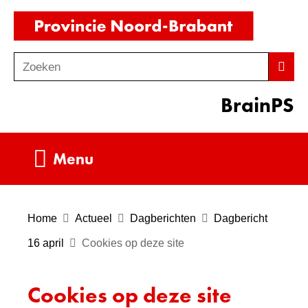
Ga
(naar
naar
homepag
de
Zoeken
Z
Zoek
inhoud
o
BrainPS
e
k
e
Uitklappen
Menu
n
Home
Actueel
Dagberichten
Dagbericht
16 april
Cookies op deze site
Cookies op deze site