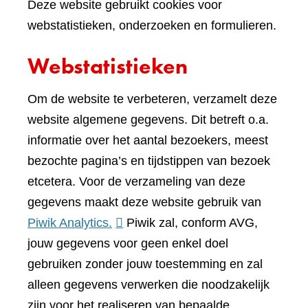
Deze website gebruikt cookies voor
webstatistieken, onderzoeken en formulieren.
Webstatistieken
Om de website te verbeteren, verzamelt deze
website algemene gegevens. Dit betreft o.a.
informatie over het aantal bezoekers, meest
bezochte pagina’s en tijdstippen van bezoek
etcetera. Voor de verzameling van deze
gegevens maakt deze website gebruik van
(verwijst
Piwik Analytics.
Piwik zal, conform AVG,
naar
jouw gegevens voor geen enkel doel
een
gebruiken zonder jouw toestemming en zal
andere
alleen gegevens verwerken die noodzakelijk
website)
zijn voor het realiseren van bepaalde