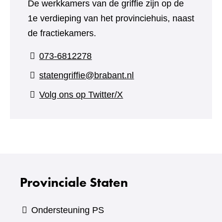
De werkkamers van de griffie zijn op de
1e verdieping van het provinciehuis, naast
de fractiekamers.
073-6812278
statengriffie@brabant.nl
(verwijst
Volg ons op Twitter/X
naar
een
andere
website)
Provinciale Staten
Ondersteuning PS