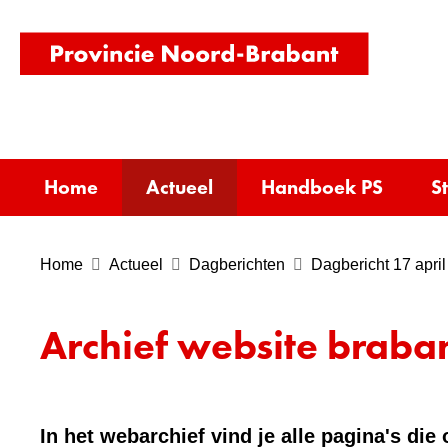
(naar
homepag
Home
Actueel
Handboek PS
S
Home
Actueel
Dagberichten
Dagbericht 17 april
Archief website braban
In het webarchief vind je alle pagina's di