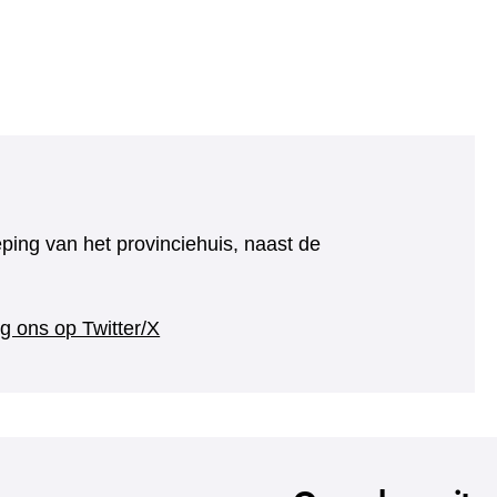
eping van het provinciehuis, naast de
(verwijst
g ons op Twitter/X
naar
een
andere
website)