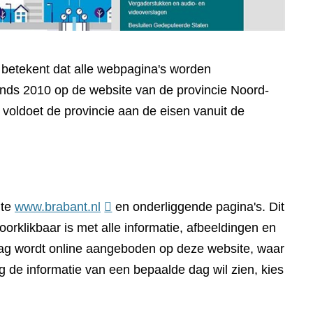
t betekent dat alle webpagina's worden
sinds 2010 op de website van de provincie Noord-
voldoet de provincie aan de eisen vanuit de
(verwijst
ite
www.brabant.nl
en onderliggende pagina's. Dit
naar
orklikbaar is met alle informatie, afbeeldingen en
een
dag wordt online aangeboden op deze website, waar
andere
g de informatie van een bepaalde dag wil zien, kies
website)