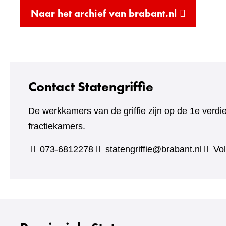
(verwijst
Naar het archief van brabant.nl
naar
een
andere
website)
Contact Statengriffie
De werkkamers van de griffie zijn op de 1e verdi
fractiekamers.
073-6812278
statengriffie@brabant.nl
Vol