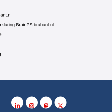
ant.nl
rklaring BrainPS.brabant.nl
e
g
V
o