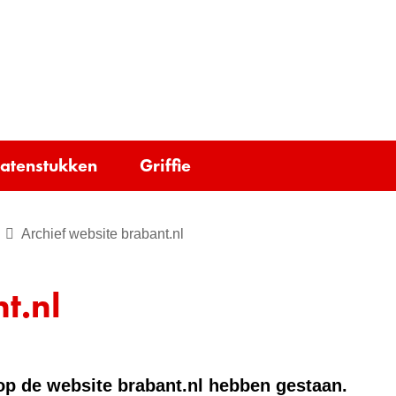
Ga
naar
e)
de
inhoud
tatenstukken
Griffie
Archief website brabant.nl
t.nl
e op de website brabant.nl hebben gestaan.