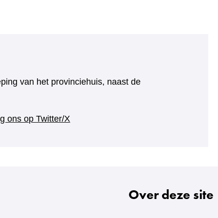
eping van het provinciehuis, naast de
(verwijst
g ons op Twitter/X
naar
een
andere
website)
Over deze site