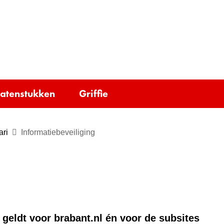
Ga
naar
e)
de
inhoud
tatenstukken
Griffie
ari
Informatiebeveiliging
 geldt voor brabant.nl én voor de subsites