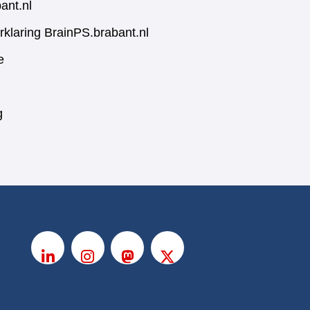
ant.nl
rklaring BrainPS.brabant.nl
e
g
V
o
LinkedIn
Instagram
Mastodon
X
l