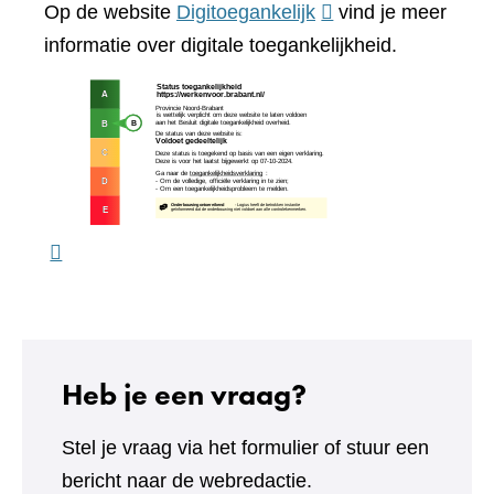
(verwijst
Op de website
Digitoegankelijk
vind je meer
website)
naar
informatie over digitale toegankelijkheid.
een
(verw
andere
naar
website)
een
ande
webs
Heb je een vraag?
Stel je vraag via het formulier of stuur een
bericht naar de webredactie.