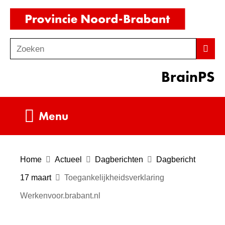
Ga
(naar
naar
homepag
de
Zoeken
Z
Zoek
inhoud
o
BrainPS
e
k
e
Uitklappen
Menu
n
Home
Actueel
Dagberichten
Dagbericht
17 maart
Toegankelijkheidsverklaring
Werkenvoor.brabant.nl