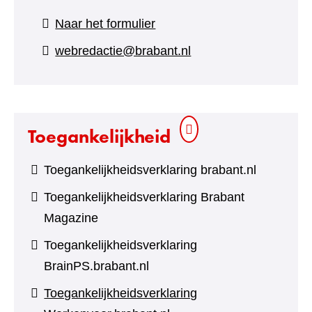
(verwijst
Naar het formulier
naar
webredactie@brabant.nl
een
andere
website)
Toegankelijkheid
Toegankelijkheidsverklaring brabant.nl
Toegankelijkheidsverklaring Brabant
Magazine
Toegankelijkheidsverklaring
BrainPS.brabant.nl
Toegankelijkheidsverklaring