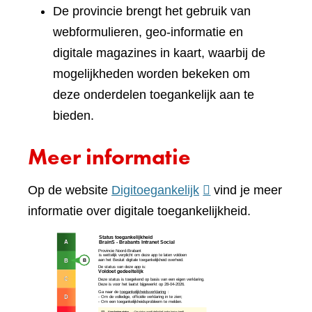
De provincie brengt het gebruik van
webformulieren, geo-informatie en
digitale magazines in kaart, waarbij de
mogelijkheden worden bekeken om
deze onderdelen toegankelijk aan te
bieden.
Meer informatie
(verwijst
Op de website
Digitoegankelijk
vind je meer
naar
informatie over digitale toegankelijkheid.
een
(verw
andere
naar
website)
een
ande