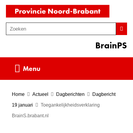
Ga
(naar
naar
homepag
de
Zoeken
Z
Zoek
inhoud
o
BrainPS
e
k
e
Uitklappen
Menu
n
Home
Actueel
Dagberichten
Dagbericht
19 januari
Toegankelijkheidsverklaring
BrainS.brabant.nl