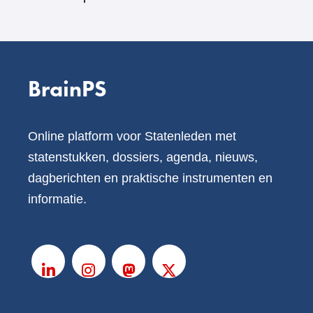
BrainPS
Online platform voor Statenleden met
statenstukken, dossiers, agenda, nieuws,
dagberichten en praktische instrumenten en
informatie.
V
o
LinkedIn
Instagram
Mastodon
X
l