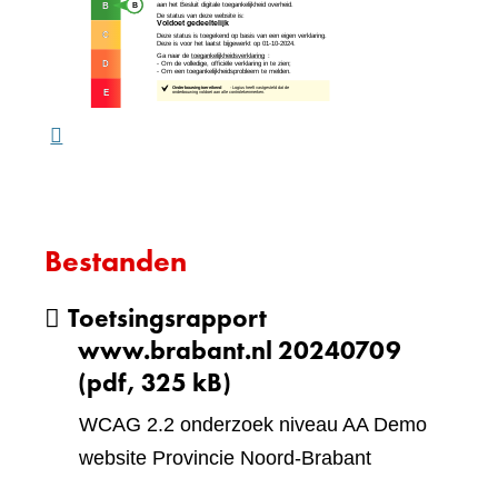
naar
website)
een
ande
webs
Bestanden
Toetsingsrapport
www.brabant.nl 20240709
(pdf, 325 kB)
WCAG 2.2 onderzoek niveau AA Demo
website Provincie Noord-Brabant