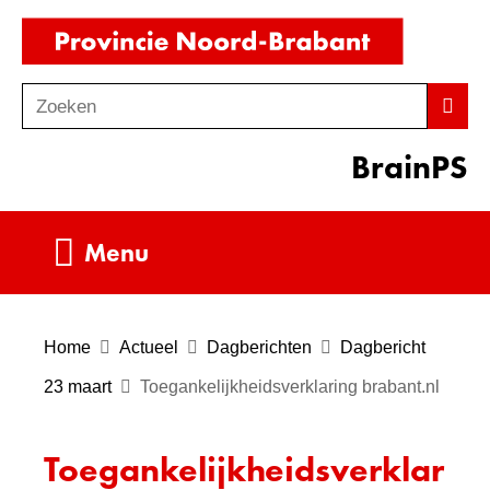
Ga
(naar
naar
homepag
de
Zoeken
Z
Zoek
inhoud
o
BrainPS
e
k
e
Uitklappen
Menu
n
Home
Actueel
Dagberichten
Dagbericht
23 maart
Toegankelijkheidsverklaring brabant.nl
Toegankelijkheidsverklar