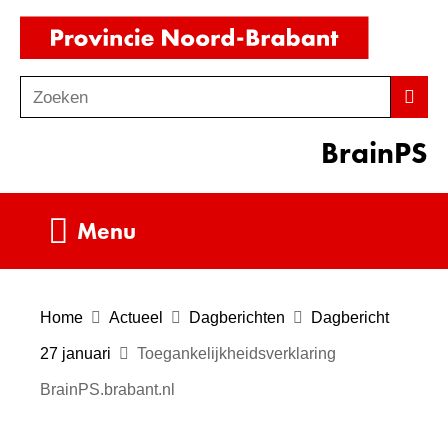
Ga
(naar
naar
homepag
de
Zoeken
Z
Zoek
inhoud
o
BrainPS
e
k
e
Uitklappen
Menu
n
Home
Actueel
Dagberichten
Dagbericht
27 januari
Toegankelijkheidsverklaring
BrainPS.brabant.nl