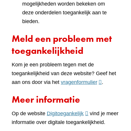
mogelijkheden worden bekeken om
deze onderdelen toegankelijk aan te
bieden.
Meld een probleem met
toegankelijkheid
Kom je een probleem tegen met de
toegankelijkheid van deze website? Geef het
(verwijst
aan ons door via het
vragenformulier
.
naar
Meer informatie
een
andere
(verwijst
Op de website
Digitoegankelijk
vind je meer
website)
naar
informatie over digitale toegankelijkheid.
een