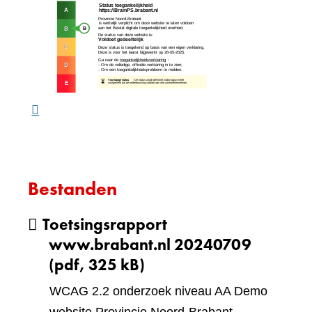
(verw
andere
naar
website)
een
ande
webs
Bestanden
Toetsingsrapport
www.brabant.nl 20240709
(pdf, 325 kB)
WCAG 2.2 onderzoek niveau AA Demo