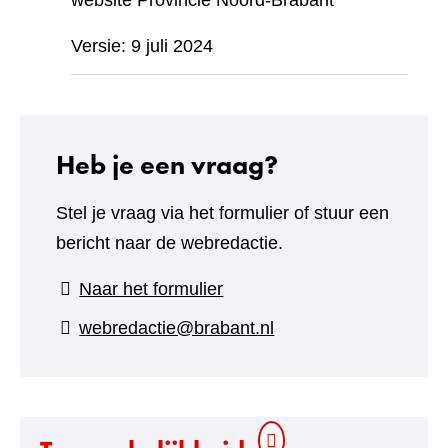
website Provincie Noord-Brabant
Versie: 9 juli 2024
Heb je een vraag?
Stel je vraag via het formulier of stuur een
bericht naar de webredactie.
(verwijst
Naar het formulier
naar
webredactie@brabant.nl
een
andere
website)