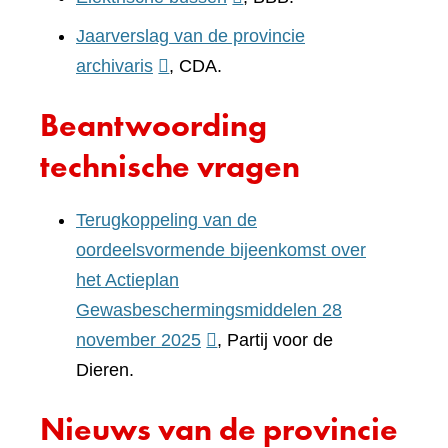
andere
naar
Jaarverslag van de provincie
website)
een
(verwijst
archivaris
, CDA.
andere
naar
Beantwoording
website)
een
andere
technische vragen
website)
Terugkoppeling van de
oordeelsvormende bijeenkomst over
het Actieplan
Gewasbeschermingsmiddelen 28
(verwijst
november 2025
, Partij voor de
naar
Dieren.
een
Nieuws van de provincie
andere