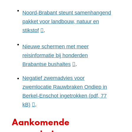
website)
Noord-Brabant steunt samenhangend
pakket voor landbouw, natuur en
(verwijst
stikstof
.
naar
Nieuwe schermen met meer
een
reisinformatie bij honderden
andere
(verwijst
Brabantse bushaltes
.
website)
naar
Negatief zwemadvies voor
een
zwemlocatie Rauwbraken Ondiep in
andere
Berkel-Enschot ingetrokken
(pdf, 77
website)
kB)
.
Aankomende