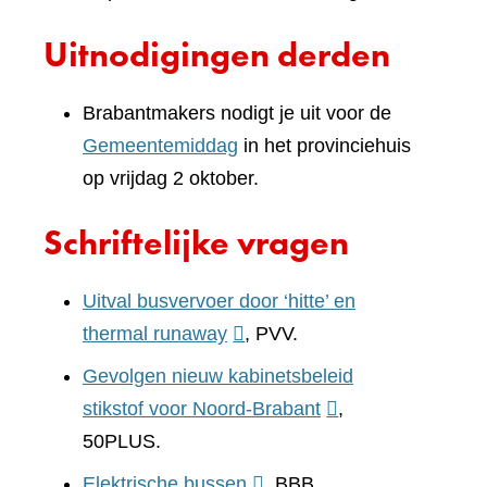
Uitnodigingen derden
Brabantmakers nodigt je uit voor de
Gemeentemiddag
in het provinciehuis
op vrijdag 2 oktober.
Schriftelijke vragen
Uitval busvervoer door ‘hitte’ en
(verwijst
thermal runaway
, PVV.
naar
Gevolgen nieuw kabinetsbeleid
een
(verwijst
stikstof voor Noord-Brabant
,
andere
naar
50PLUS.
website)
een
(verwijst
Elektrische bussen
, BBB.