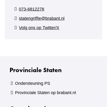
073-6812278
statengriffie@brabant.nl
(verwijst
Volg ons op Twitter/X
naar
een
andere
website)
Provinciale Staten
Ondersteuning PS
Provinciale Staten op brabant.nl