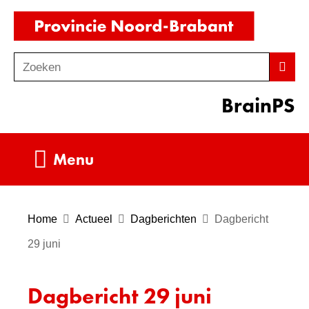
Ga
(naar
naar
homepag
de
Zoeken
Z
Zoek
inhoud
o
BrainPS
e
k
e
Uitklappen
Menu
n
Home
Actueel
Dagberichten
Dagbericht
29 juni
Dagbericht 29 juni