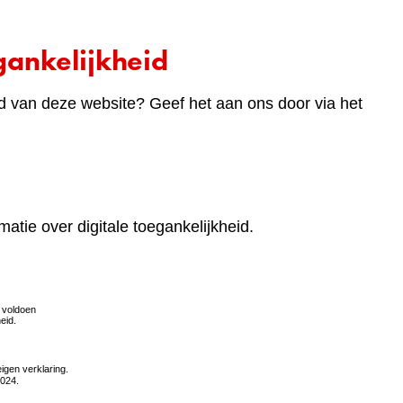
ankelijkheid
d van deze website? Geef het aan ons door via het
matie over digitale toegankelijkheid.
(verwijst
naar
een
andere
website)