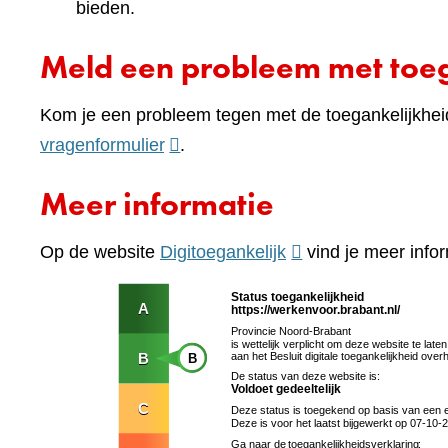
bieden.
Meld een probleem met toeg
Kom je een probleem tegen met de toegankelijkhei
(verwijst
vragenformulier
.
naar
Meer informatie
een
andere
(verwijst
Op de website
Digitoegankelijk
vind je meer infor
website)
naar
een
andere
website)