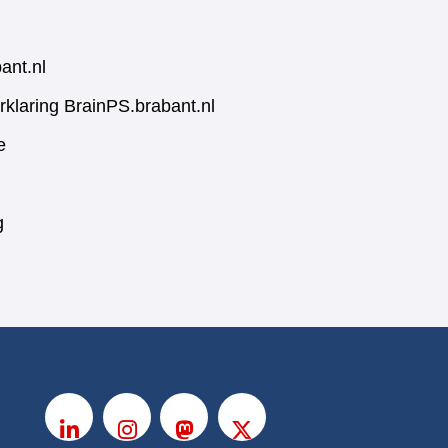
ant.nl
rklaring BrainPS.brabant.nl
e
g
V
o