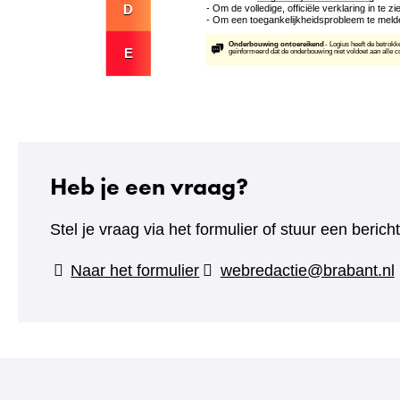
Heb je een vraag?
Stel je vraag via het formulier of stuur een beric
(verwijst
Naar het formulier
webredactie@brabant.nl
naar
een
andere
website)