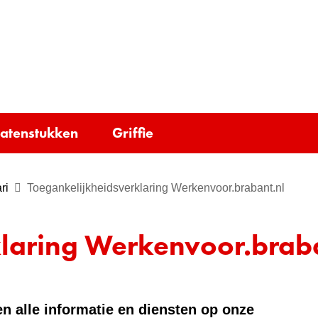
Ga
naar
e)
de
inhoud
tatenstukken
Griffie
ri
Toegankelijkheidsverklaring Werkenvoor.brabant.nl
laring Werkenvoor.braba
n alle informatie en diensten op onze