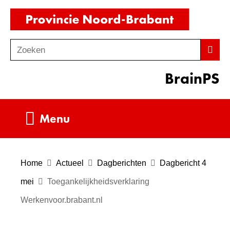
Ga
(naar
naar
homepag
de
Zoeken
Z
Zoek
inhoud
o
BrainPS
e
k
e
Uitklappen
Menu
n
Home
Actueel
Dagberichten
Dagbericht 4
mei
Toegankelijkheidsverklaring
Werkenvoor.brabant.nl