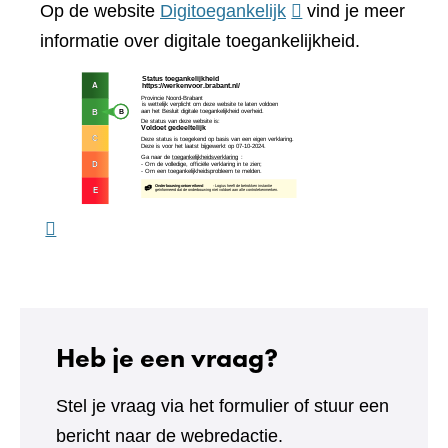
(verwijst
Op de website
Digitoegankelijk
vind je meer
website)
naar
informatie over digitale toegankelijkheid.
een
(verw
andere
naar
website)
een
ande
webs
Heb je een vraag?
Stel je vraag via het formulier of stuur een
bericht naar de webredactie.