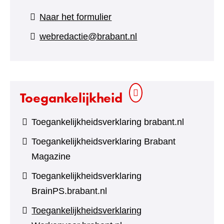
(verwijst
Naar het formulier
naar
webredactie@brabant.nl
een
andere
website)
Toegankelijkheid
Toegankelijkheidsverklaring brabant.nl
Toegankelijkheidsverklaring Brabant
Magazine
Toegankelijkheidsverklaring
BrainPS.brabant.nl
Toegankelijkheidsverklaring