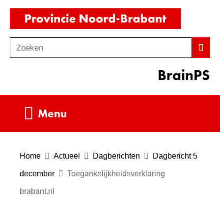
Ga
(naar
naar
homepag
de
Zoeken
Z
Zoek
inhoud
o
BrainPS
e
k
e
Uitklappen
Menu
n
Home
Actueel
Dagberichten
Dagbericht 5
december
Toegankelijkheidsverklaring
brabant.nl