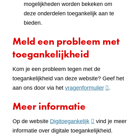
mogelijkheden worden bekeken om
deze onderdelen toegankelijk aan te
bieden.
Meld een probleem met
toegankelijkheid
Kom je een probleem tegen met de
toegankelijkheid van deze website? Geef het
(verwijst
aan ons door via het
vragenformulier
.
naar
Meer informatie
een
andere
(verwijst
Op de website
Digitoegankelijk
vind je meer
website)
naar
informatie over digitale toegankelijkheid.
een