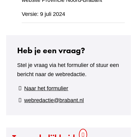
website Provincie Noord-Brabant
Versie: 9 juli 2024
Heb je een vraag?
Stel je vraag via het formulier of stuur een
bericht naar de webredactie.
(verwijst
Naar het formulier
naar
webredactie@brabant.nl
een
andere
website)