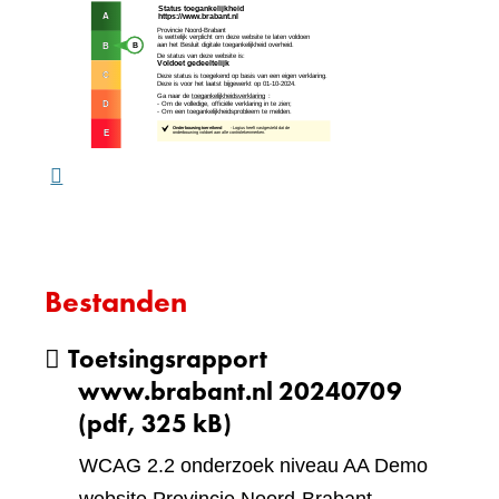
(verw
andere
naar
website)
een
ande
webs
Bestanden
Toetsingsrapport
www.brabant.nl 20240709
(pdf, 325 kB)
WCAG 2.2 onderzoek niveau AA Demo