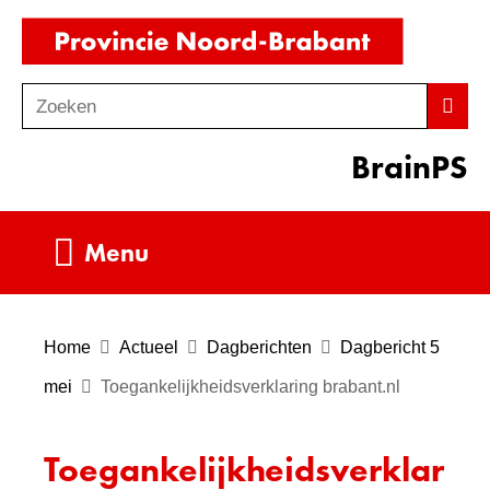
Ga
(naar
naar
homepag
de
Zoeken
Z
Zoek
inhoud
o
BrainPS
e
k
e
Uitklappen
Menu
n
Home
Actueel
Dagberichten
Dagbericht 5
mei
Toegankelijkheidsverklaring brabant.nl
Toegankelijkheidsverklar