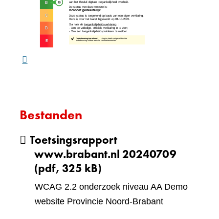
naar
website)
een
ande
webs
Bestanden
Toetsingsrapport
www.brabant.nl 20240709
(pdf, 325 kB)
WCAG 2.2 onderzoek niveau AA Demo
website Provincie Noord-Brabant