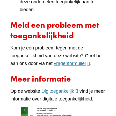
deze onderdelen toegankelijk aan te
bieden.
Meld een probleem met
toegankelijkheid
Kom je een probleem tegen met de
toegankelijkheid van deze website? Geef het
(verwijst
aan ons door via het
vragenformulier
.
naar
Meer informatie
een
andere
(verwijst
Op de website
Digitoegankelijk
vind je meer
website)
naar
informatie over digitale toegankelijkheid.
een
(verw
andere