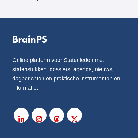
BrainPS
Online platform voor Statenleden met
statenstukken, dossiers, agenda, nieuws,
dagberichten en praktische instrumenten en
informatie.
V
o
LinkedIn
Instagram
Mastodon
X
l