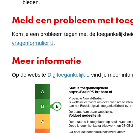
bieden.
Meld een probleem met toeg
Kom je een probleem tegen met de toegankelijkhei
(verwijst
vragenformulier
.
naar
Meer informatie
een
andere
(verwijst
Op de website
Digitoegankelijk
vind je meer infor
website)
naar
een
andere
website)