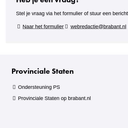
Stel je vraag via het formulier of stuur een beric
(verwijst
Naar het formulier
webredactie@brabant.nl
naar
een
andere
website)
Provinciale Staten
Ondersteuning PS
Provinciale Staten op brabant.nl