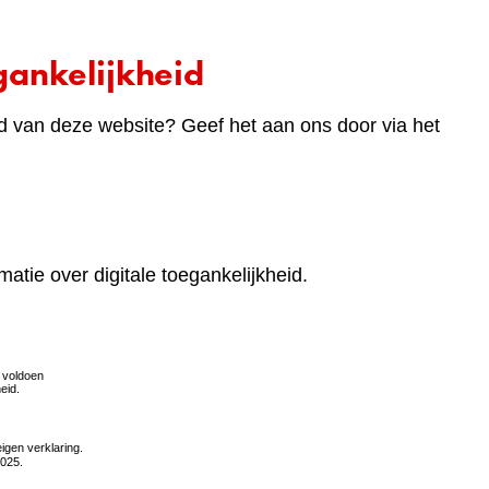
ankelijkheid
d van deze website? Geef het aan ons door via het
matie over digitale toegankelijkheid.
(verwijst
naar
een
andere
website)