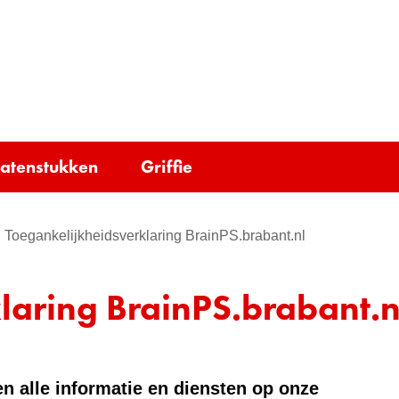
Ga
naar
e)
de
inhoud
tatenstukken
Griffie
Toegankelijkheidsverklaring BrainPS.brabant.nl
laring BrainPS.brabant.n
n alle informatie en diensten op onze