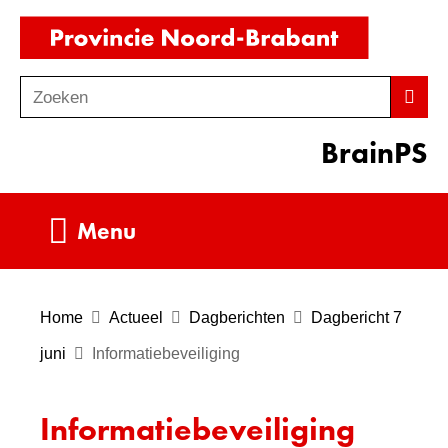
Ga
(naar
naar
homepag
de
Zoeken
Z
Zoek
inhoud
o
BrainPS
e
k
e
Uitklappen
Menu
n
Home
Actueel
Dagberichten
Dagbericht 7
juni
Informatiebeveiliging
Informatiebeveiliging