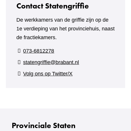
Contact Statengriffie
De werkkamers van de griffie zijn op de
1e verdieping van het provinciehuis, naast
de fractiekamers.
073-6812278
statengriffie@brabant.nl
(verwijst
Volg ons op Twitter/X
naar
een
andere
website)
Provinciale Staten