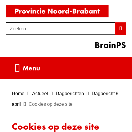
Ga
(naar
naar
homepag
de
Zoeken
Z
Zoek
inhoud
o
BrainPS
e
k
e
Uitklappen
Menu
n
Home
Actueel
Dagberichten
Dagbericht 8
april
Cookies op deze site
Cookies op deze site