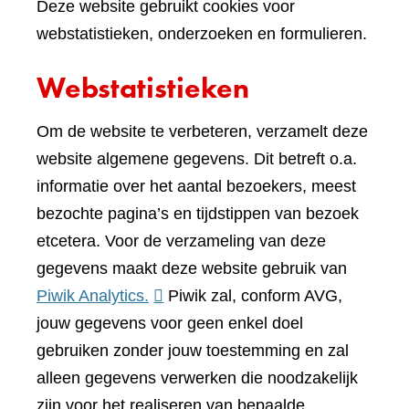
Deze website gebruikt cookies voor
webstatistieken, onderzoeken en formulieren.
Webstatistieken
Om de website te verbeteren, verzamelt deze
website algemene gegevens. Dit betreft o.a.
informatie over het aantal bezoekers, meest
bezochte pagina’s en tijdstippen van bezoek
etcetera. Voor de verzameling van deze
gegevens maakt deze website gebruik van
(verwijst
Piwik Analytics.
Piwik zal, conform AVG,
naar
jouw gegevens voor geen enkel doel
een
gebruiken zonder jouw toestemming en zal
andere
alleen gegevens verwerken die noodzakelijk
website)
zijn voor het realiseren van bepaalde