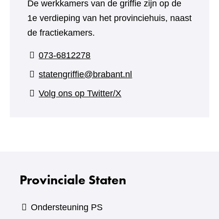
De werkkamers van de griffie zijn op de
1e verdieping van het provinciehuis, naast
de fractiekamers.
073-6812278
statengriffie@brabant.nl
(verwijst
Volg ons op Twitter/X
naar
een
andere
website)
Provinciale Staten
Ondersteuning PS