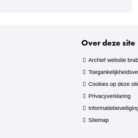
naar
een
andere
website)
Over deze site
Archief website brab
Toegankelijkheidsve
Cookies op deze sit
Privacyverklaring
Informatiebeveiligin
Sitemap