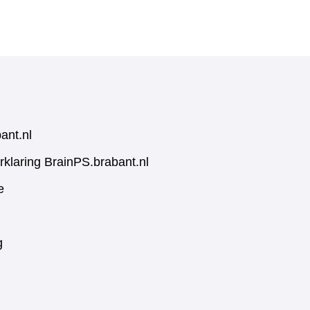
ant.nl
rklaring BrainPS.brabant.nl
e
g