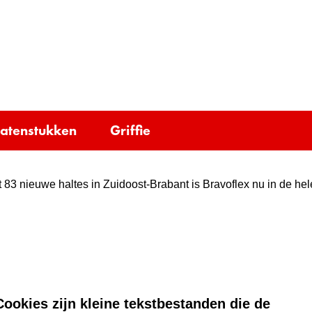
Ga
naar
e)
de
inhoud
tatenstukken
Griffie
 83 nieuwe haltes in Zuidoost-Brabant is Bravoflex nu in de hel
ookies zijn kleine tekstbestanden die de