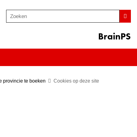
Zoeken
Z
Zoek
o
e
BrainPS
k
e
n
e provincie te boeken
Cookies op deze site