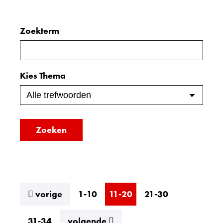
Zoeken
Zoekterm
Zoeken
binnen
in
de
de
Kies Thema
index
index
Zoeken
resultaten
vorige
1-10
11-20
21-30
resultaten
31-34
volgende