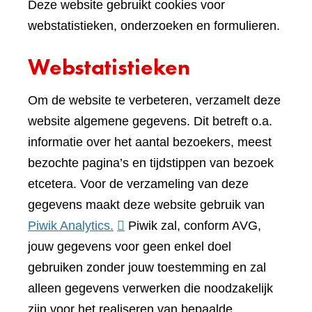
Deze website gebruikt cookies voor
webstatistieken, onderzoeken en formulieren.
Webstatistieken
Om de website te verbeteren, verzamelt deze
website algemene gegevens. Dit betreft o.a.
informatie over het aantal bezoekers, meest
bezochte pagina’s en tijdstippen van bezoek
etcetera. Voor de verzameling van deze
gegevens maakt deze website gebruik van
(verwijst
Piwik Analytics.
Piwik zal, conform AVG,
naar
jouw gegevens voor geen enkel doel
een
gebruiken zonder jouw toestemming en zal
andere
alleen gegevens verwerken die noodzakelijk
website)
zijn voor het realiseren van bepaalde