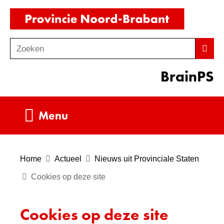
Ga
(naar
naar
homepag
de
Zoeken
Z
Zoek
inhoud
o
BrainPS
e
k
e
Uitklappen
Menu
n
Home
Actueel
Nieuws uit Provinciale Staten
Cookies op deze site
Cookies op deze site