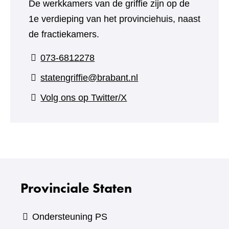
De werkkamers van de griffie zijn op de
1e verdieping van het provinciehuis, naast
de fractiekamers.
073-6812278
statengriffie@brabant.nl
(verwijst
Volg ons op Twitter/X
naar
een
andere
website)
Provinciale Staten
Ondersteuning PS