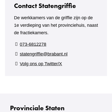
website)
Contact Statengriffie
De werkkamers van de griffie zijn op de
1e verdieping van het provinciehuis, naast
de fractiekamers.
073-6812278
statengriffie@brabant.nl
(verwijst
Volg ons op Twitter/X
naar
een
andere
website)
Provinciale Staten