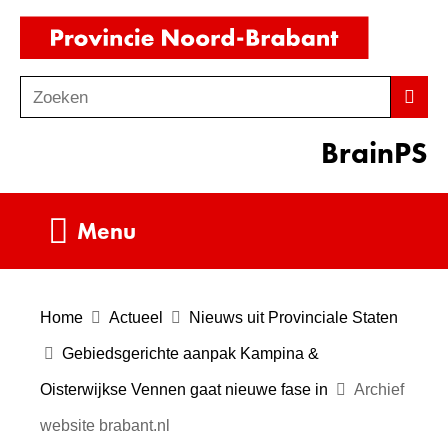
Ga
(naar
naar
homepag
de
Zoeken
Z
Zoek
inhoud
o
BrainPS
e
k
e
Uitklappen
Menu
n
Home
Actueel
Nieuws uit Provinciale Staten
Gebiedsgerichte aanpak Kampina &
Oisterwijkse Vennen gaat nieuwe fase in
Archief
website brabant.nl