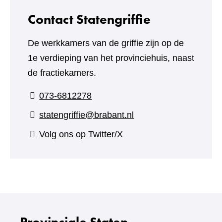
Contact Statengriffie
De werkkamers van de griffie zijn op de
1e verdieping van het provinciehuis, naast
de fractiekamers.
073-6812278
statengriffie@brabant.nl
(verwijst
Volg ons op Twitter/X
naar
een
andere
website)
Provinciale Staten