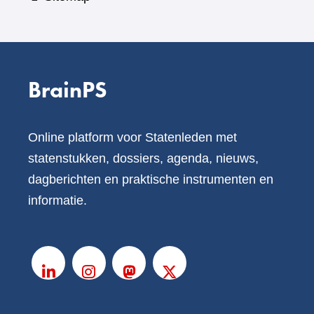
BrainPS
Online platform voor Statenleden met
statenstukken, dossiers, agenda, nieuws,
dagberichten en praktische instrumenten en
informatie.
V
o
LinkedIn
Instagram
Mastodon
X
l