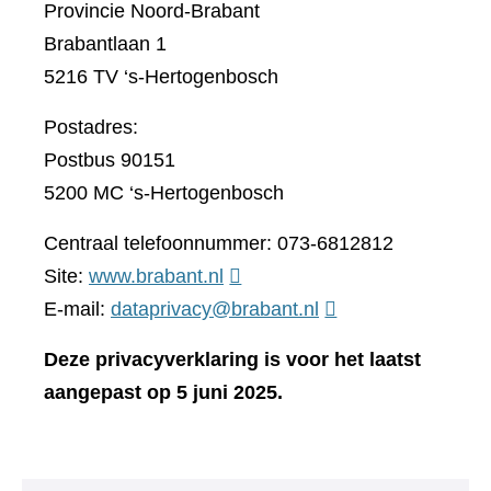
Provincie Noord-Brabant
Brabantlaan 1
5216 TV ‘s-Hertogenbosch
Postadres:
Postbus 90151
5200 MC ‘s-Hertogenbosch
Centraal telefoonnummer: 073-6812812
(verwijst
Site:
www.brabant.nl
naar
E-mail:
dataprivacy@brabant.nl
een
Deze privacyverklaring is voor het laatst
andere
aangepast op 5 juni 2025.
website)