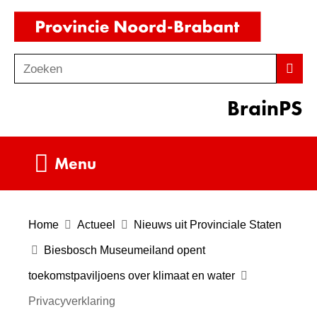
Ga
(naar
naar
homepag
de
Zoeken
Z
Zoek
inhoud
o
BrainPS
e
k
e
Uitklappen
Menu
n
Home
Actueel
Nieuws uit Provinciale Staten
Biesbosch Museumeiland opent
toekomstpaviljoens over klimaat en water
Privacyverklaring