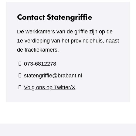
Contact Statengriffie
De werkkamers van de griffie zijn op de
1e verdieping van het provinciehuis, naast
de fractiekamers.
073-6812278
statengriffie@brabant.nl
(verwijst
Volg ons op Twitter/X
naar
een
andere
website)