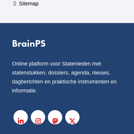
Sitemap
BrainPS
Online platform voor Statenleden met
statenstukken, dossiers, agenda, nieuws,
dagberichten en praktische instrumenten en
informatie.
V
o
LinkedIn
Instagram
Mastodon
X