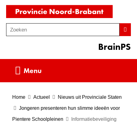
Ga
(naar
naar
homepag
de
Zoeken
Z
Zoek
inhoud
o
BrainPS
e
k
e
Uitklappen
Menu
n
Home
Actueel
Nieuws uit Provinciale Staten
Jongeren presenteren hun slimme ideeën voor
Pientere Schoolpleinen
Informatiebeveiliging