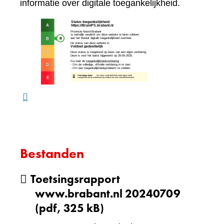
naar
informatie over digitale toegankelijkheid.
een
(verw
andere
naar
website)
een
ande
webs
Bestanden
Toetsingsrapport
www.brabant.nl 20240709
(pdf, 325 kB)