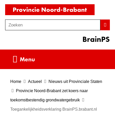
Ga
(naar
naar
homepag
de
Zoeken
Z
Zoek
inhoud
o
BrainPS
e
k
e
Uitklappen
Menu
n
Home
Actueel
Nieuws uit Provinciale Staten
Provincie Noord-Brabant zet koers naar
toekomstbestendig grondwatergebruik
Toegankelijkheidsverklaring BrainPS.brabant.nl