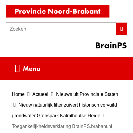
Ga
(naar
naar
homepag
de
Zoeken
Z
Zoek
inhoud
o
BrainPS
e
k
e
Uitklappen
Menu
n
Home
Actueel
Nieuws uit Provinciale Staten
Nieuw natuurlijk filter zuivert historisch vervuild
grondwater Grenspark Kalmthoutse Heide
Toegankelijkheidsverklaring BrainPS.brabant.nl