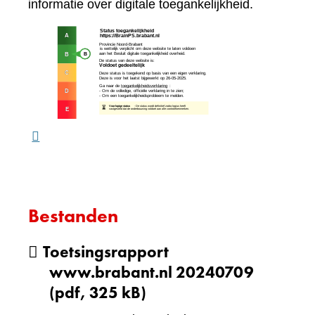
naar
informatie over digitale toegankelijkheid.
een
(verw
andere
naar
website)
een
ande
webs
Bestanden
Toetsingsrapport
www.brabant.nl 20240709
(pdf, 325 kB)