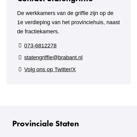
De werkkamers van de griffie zijn op de
1e verdieping van het provinciehuis, naast
de fractiekamers.
073-6812278
statengriffie@brabant.nl
(verwijst
Volg ons op Twitter/X
naar
een
andere
website)
Provinciale Staten