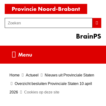
Ga
(naar
naar
homepag
de
Zoeken
Z
Zoek
inhoud
o
BrainPS
e
k
e
Uitklappen
Menu
n
Home
Actueel
Nieuws uit Provinciale Staten
Overzicht besluiten Provinciale Staten 10 april
2026
Cookies op deze site