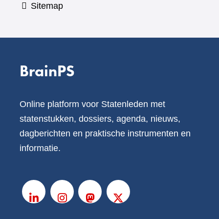
Sitemap
BrainPS
Online platform voor Statenleden met
statenstukken, dossiers, agenda, nieuws,
dagberichten en praktische instrumenten en
informatie.
V
o
LinkedIn
Instagram
Mastodon
X