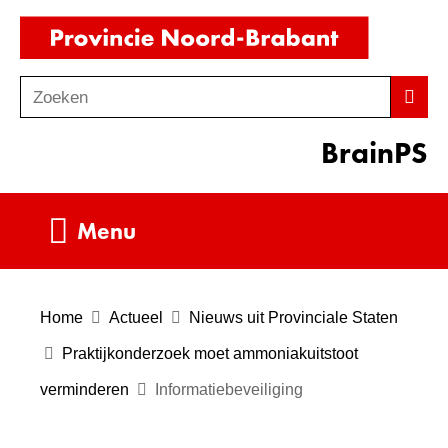
Ga
(naar
naar
homepag
de
Zoeken
Z
Zoek
inhoud
o
BrainPS
e
k
e
Uitklappen
Menu
n
Home
Actueel
Nieuws uit Provinciale Staten
Praktijkonderzoek moet ammoniakuitstoot
verminderen
Informatiebeveiliging