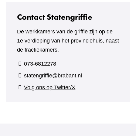
Contact Statengriffie
De werkkamers van de griffie zijn op de
1e verdieping van het provinciehuis, naast
de fractiekamers.
073-6812278
statengriffie@brabant.nl
(verwijst
Volg ons op Twitter/X
naar
een
andere
website)