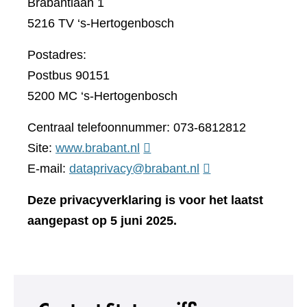
Brabantlaan 1
5216 TV ‘s-Hertogenbosch
Postadres:
Postbus 90151
5200 MC ‘s-Hertogenbosch
Centraal telefoonnummer: 073-6812812
(verwijst
Site:
www.brabant.nl
naar
E-mail:
dataprivacy@brabant.nl
een
Deze privacyverklaring is voor het laatst
andere
aangepast op 5 juni 2025.
website)