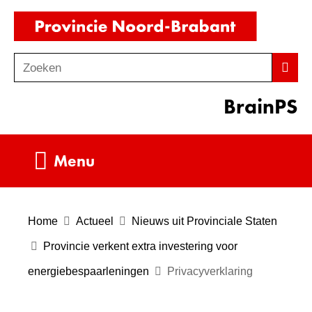
Ga
(naar
naar
homepag
de
Zoeken
Z
Zoek
inhoud
o
BrainPS
e
k
e
Uitklappen
Menu
n
Home
Actueel
Nieuws uit Provinciale Staten
Provincie verkent extra investering voor
energiebespaarleningen
Privacyverklaring