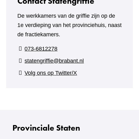
Contact Statengriffie
De werkkamers van de griffie zijn op de
1e verdieping van het provinciehuis, naast
de fractiekamers.
073-6812278
statengriffie@brabant.nl
(verwijst
Volg ons op Twitter/X
naar
een
andere
website)
Provinciale Staten