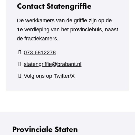
Contact Statengriffie
De werkkamers van de griffie zijn op de
1e verdieping van het provinciehuis, naast
de fractiekamers.
073-6812278
statengriffie@brabant.nl
(verwijst
Volg ons op Twitter/X
naar
een
andere
website)
Provinciale Staten