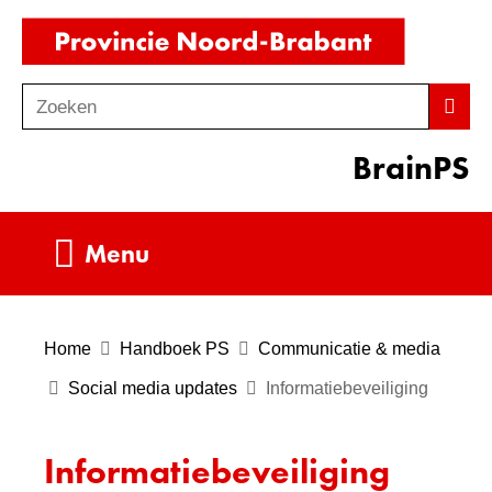
Ga
(naar
naar
homepag
de
Zoeken
Z
Zoek
inhoud
o
BrainPS
e
k
e
Uitklappen
Menu
n
Home
Handboek PS
Communicatie & media
Social media updates
Informatiebeveiliging
Informatiebeveiliging