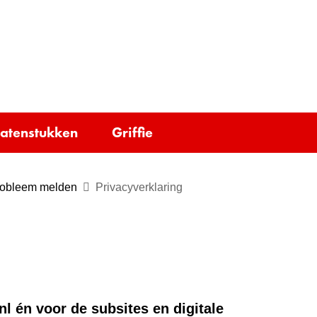
Ga
naar
e)
de
inhoud
tatenstukken
Griffie
probleem melden
Privacyverklaring
nl én voor de subsites en digitale