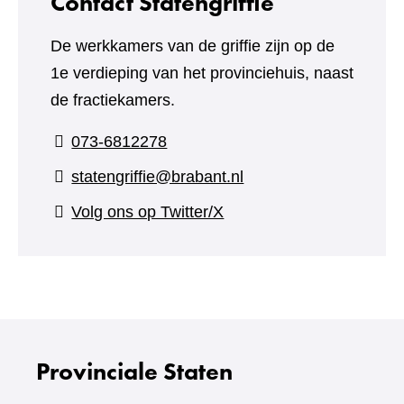
Contact Statengriffie
De werkkamers van de griffie zijn op de
1e verdieping van het provinciehuis, naast
de fractiekamers.
073-6812278
statengriffie@brabant.nl
(verwijst
Volg ons op Twitter/X
naar
een
andere
website)
Provinciale Staten