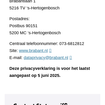
Brabantlaan 1
5216 TV ‘s-Hertogenbosch
Postadres:
Postbus 90151
5200 MC ‘s-Hertogenbosch
Centraal telefoonnummer: 073-6812812
(verwijst
Site:
www.brabant.nl
naar
E-mail:
dataprivacy@brabant.nl
een
Deze privacyverklaring is voor het laatst
andere
aangepast op 5 juni 2025.
website)