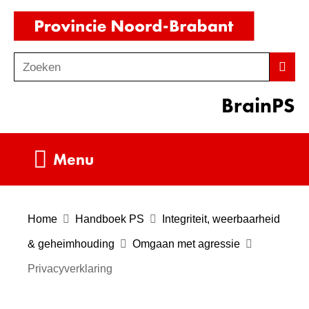
Ga
(naar
naar
homepag
de
Zoeken
Z
Zoek
inhoud
o
BrainPS
e
k
e
Uitklappen
Menu
n
Home
Handboek PS
Integriteit, weerbaarheid
& geheimhouding
Omgaan met agressie
Privacyverklaring