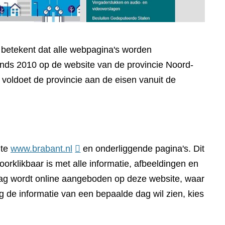
t betekent dat alle webpagina's worden
sinds 2010 op de website van de provincie Noord-
voldoet de provincie aan de eisen vanuit de
(verwijst
ite
www.brabant.nl
en onderliggende pagina's. Dit
naar
orklikbaar is met alle informatie, afbeeldingen en
een
dag wordt online aangeboden op deze website, waar
andere
g de informatie van een bepaalde dag wil zien, kies
website)