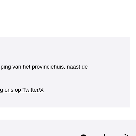
eping van het provinciehuis, naast de
(verwijst
g ons op Twitter/X
naar
een
andere
website)