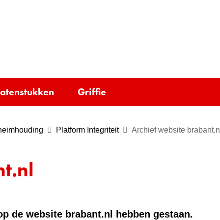
Ga
naar
e)
de
inhoud
tatenstukken
Griffie
eheimhouding
Platform Integriteit
Archief website brabant.n
t.nl
e op de website brabant.nl hebben gestaan.