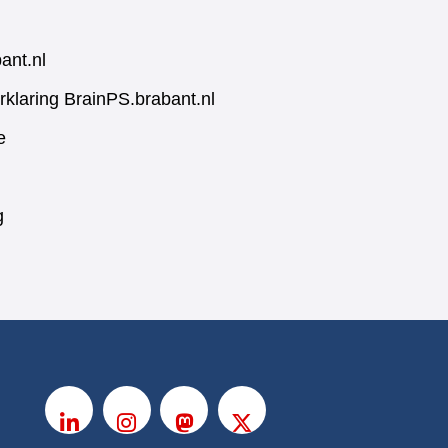
ant.nl
rklaring BrainPS.brabant.nl
e
g
V
o