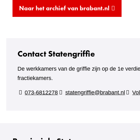
(verwijst
Naar het archief van brabant.nl
naar
een
andere
website)
Contact Statengriffie
De werkkamers van de griffie zijn op de 1e verdi
fractiekamers.
073-6812278
statengriffie@brabant.nl
Vol