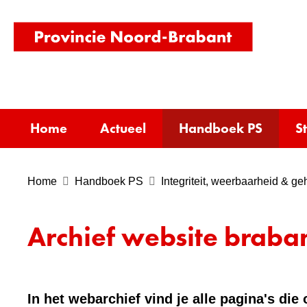
(naar
homepag
Home
Actueel
Handboek PS
S
Home
Handboek PS
Integriteit, weerbaarheid & g
Archief website braban
In het webarchief vind je alle pagina's di