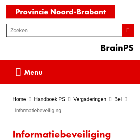
Ga
(naar
naar
homepag
de
Zoeken
Z
Zoek
inhoud
o
BrainPS
e
k
e
Uitklappen
Menu
n
Home
Handboek PS
Vergaderingen
Bel
Informatiebeveiliging
Informatiebeveiliging