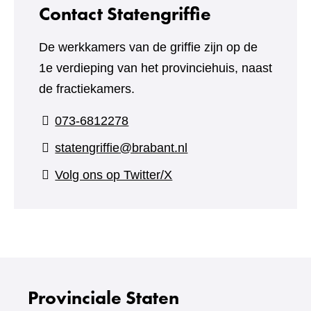
Contact Statengriffie
De werkkamers van de griffie zijn op de
1e verdieping van het provinciehuis, naast
de fractiekamers.
073-6812278
statengriffie@brabant.nl
(verwijst
Volg ons op Twitter/X
naar
een
andere
website)
Provinciale Staten