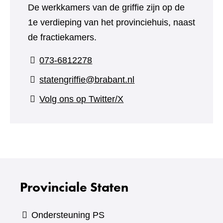
De werkkamers van de griffie zijn op de
1e verdieping van het provinciehuis, naast
de fractiekamers.
073-6812278
statengriffie@brabant.nl
(verwijst
Volg ons op Twitter/X
naar
een
andere
website)
Provinciale Staten
Ondersteuning PS