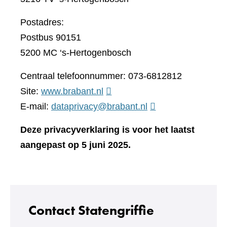
Postadres:
Postbus 90151
5200 MC ‘s-Hertogenbosch
Centraal telefoonnummer: 073-6812812
(verwijst
Site:
www.brabant.nl
naar
E-mail:
dataprivacy@brabant.nl
een
Deze privacyverklaring is voor het laatst
andere
aangepast op 5 juni 2025.
website)
Contact Statengriffie