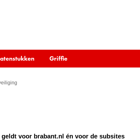
Ga
naar
e)
de
inhoud
tatenstukken
Griffie
eiliging
 geldt voor brabant.nl én voor de subsites