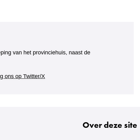
eping van het provinciehuis, naast de
(verwijst
g ons op Twitter/X
naar
een
andere
website)
Over deze site