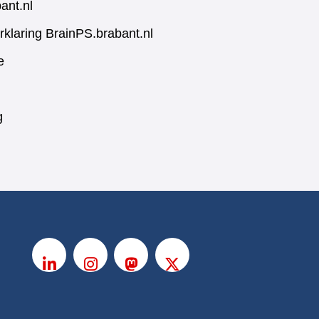
ant.nl
rklaring BrainPS.brabant.nl
e
g
V
o
LinkedIn
Instagram
Mastodon
X
l