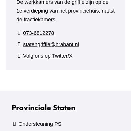
De werkkamers van de griffie zijn op de
1e verdieping van het provinciehuis, naast
de fractiekamers.
073-6812278
statengriffie@brabant.nl
(verwijst
Volg ons op Twitter/X
naar
een
andere
website)
Provinciale Staten
Ondersteuning PS