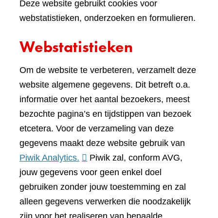
Deze website gebruikt cookies voor
webstatistieken, onderzoeken en formulieren.
Webstatistieken
Om de website te verbeteren, verzamelt deze
website algemene gegevens. Dit betreft o.a.
informatie over het aantal bezoekers, meest
bezochte pagina’s en tijdstippen van bezoek
etcetera. Voor de verzameling van deze
gegevens maakt deze website gebruik van
(verwijst
Piwik Analytics.
Piwik zal, conform AVG,
naar
jouw gegevens voor geen enkel doel
een
gebruiken zonder jouw toestemming en zal
andere
alleen gegevens verwerken die noodzakelijk
website)
zijn voor het realiseren van bepaalde