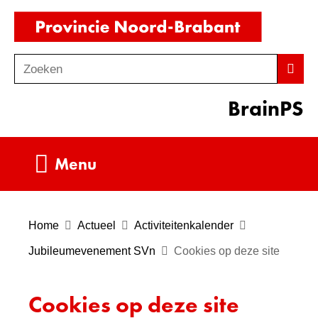
Ga
(naar
naar
homepag
de
Zoeken
Z
Zoek
inhoud
o
BrainPS
e
k
e
Uitklappen
Menu
n
Home
Actueel
Activiteitenkalender
Jubileumevenement SVn
Cookies op deze site
Cookies op deze site