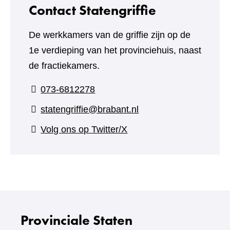
Contact Statengriffie
De werkkamers van de griffie zijn op de
1e verdieping van het provinciehuis, naast
de fractiekamers.
073-6812278
statengriffie@brabant.nl
(verwijst
Volg ons op Twitter/X
naar
een
andere
website)
Provinciale Staten