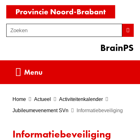
Ga
(naar
naar
homepag
de
Zoeken
Z
Zoek
inhoud
o
BrainPS
e
k
e
Uitklappen
Menu
n
Home
Actueel
Activiteitenkalender
Jubileumevenement SVn
Informatiebeveiliging
Informatiebeveiliging