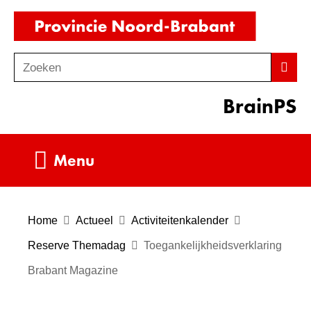
Ga
(naar
naar
homepag
de
Zoeken
Z
Zoek
inhoud
o
BrainPS
e
k
e
Uitklappen
Menu
n
Home
Actueel
Activiteitenkalender
Reserve Themadag
Toegankelijkheidsverklaring
Brabant Magazine