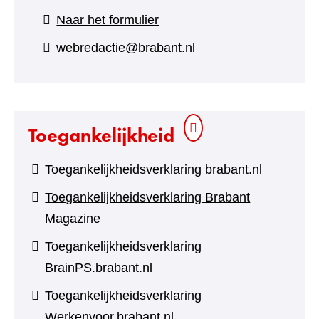
(verwijst
Naar het formulier
naar
webredactie@brabant.nl
een
andere
website)
Toegankelijkheid
Toegankelijkheidsverklaring brabant.nl
Toegankelijkheidsverklaring Brabant
Magazine
Toegankelijkheidsverklaring
BrainPS.brabant.nl
Toegankelijkheidsverklaring
Werkenvoor.brabant.nl