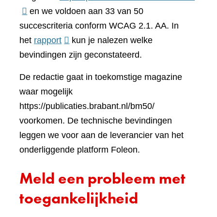
naar
en we voldoen aan 33 van 50
een
succescriteria conform WCAG 2.1. AA. In
(verwijst
ander
het
rapport
kun je nalezen welke
naar
websi
bevindingen zijn geconstateerd.
een
De redactie gaat in toekomstige magazine
andere
waar mogelijk
website)
https://publicaties.brabant.nl/bm50/
voorkomen. De technische bevindingen
leggen we voor aan de leverancier van het
onderliggende platform Foleon.
Meld een probleem met
toegankelijkheid