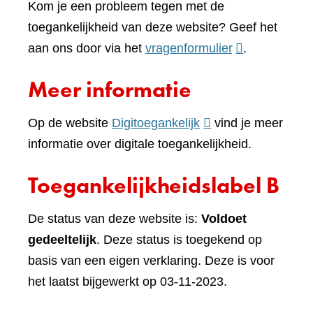
Kom je een probleem tegen met de
toegankelijkheid van deze website? Geef het
(verwijst
aan ons door via het
vragenformulier
.
naar
Meer informatie
een
andere
(verwijst
Op de website
Digitoegankelijk
vind je meer
website)
naar
informatie over digitale toegankelijkheid.
een
Toegankelijkheidslabel B
andere
website)
De status van deze website is:
Voldoet
gedeeltelijk
. Deze status is toegekend op
basis van een eigen verklaring. Deze is voor
het laatst bijgewerkt op 03-11-2023.